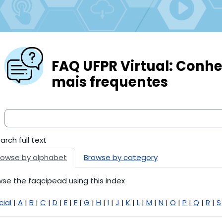
FAQ UFPR Virtual:
Conheç
mais frequentes
arch full text
rowse by alphabet
Browse by category
se the faqcipead using this index
ial
|
A
|
B
|
C
|
D
|
E
|
F
|
G
|
H
|
I
|
J
|
K
|
L
|
M
|
N
|
O
|
P
|
Q
|
R
|
S