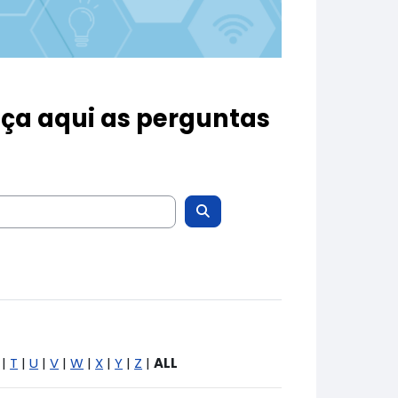
a aqui as perguntas
|
T
|
U
|
V
|
W
|
X
|
Y
|
Z
|
ALL