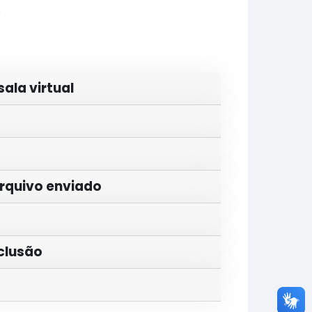
)
ala virtual
arquivo enviado
clusão