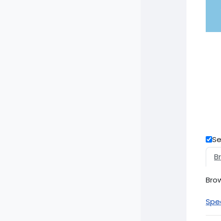
Se
B
Brow
Spec