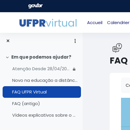
Passer au contenu principal
Accueil
Calendrier
Em que podemos ajudar?
FAQ 
Replier
Atenção Desde 28/04/2025 nosso atendimento foi mig...
C
Novo na educação a distância?
C
FAQ UFPR Virtual
FAQ (antigo)
Vídeos explicativos sobre o que mudou após a atual...