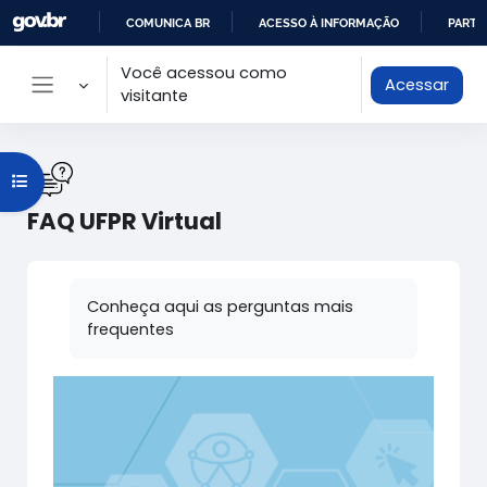
Ir para o conteúdo principal
COMUNICA BR
ACESSO À INFORMAÇÃO
PARTI
IR
Você acessou como
Acessar
PARA
visitante
Painel lateral
O
CONTEÚDO
Abrir índice do curso
FAQ UFPR Virtual
Condições de conclusão
Conheça aqui as perguntas mais
frequentes