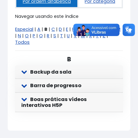
Por ordem alfabética
Por categoria
Navegar usando este índice
Especial
|
A
|
B
|
C
|
D
|
E
|
F
|
G
|
H
|
I
|
J
|
K
|
L
|
M
|
N
|
O
|
P
|
Q
|
R
|
S
|
T
|
U
|
V
|
W
|
X
|
Y
|
Z
|
Todos
B
Backup da sala
Barra de progresso
Boas práticas vídeos
interativos H5P