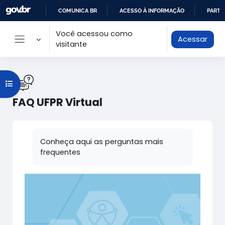
Ir para o conteúdo principal
COMUNICA BR
ACESSO À INFORMAÇÃO
PARTI
IR
Você acessou como
Acessar
PARA
visitante
Painel lateral
O
CONTEÚDO
Abrir índice do curso
FAQ UFPR Virtual
Condições de conclusão
Conheça aqui as perguntas mais
frequentes