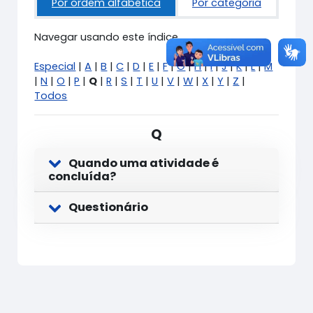
Por ordem alfabética
Por categoria
Navegar usando este índice
Especial
|
A
|
B
|
C
|
D
|
E
|
F
|
G
|
H
|
I
|
J
|
K
|
L
|
M
|
N
|
O
|
P
|
Q
|
R
|
S
|
T
|
U
|
V
|
W
|
X
|
Y
|
Z
|
Todos
Q
Quando uma atividade é
concluída?
Questionário