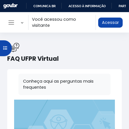
Ir para o conteúdo principal
COMUNICA BR
ACESSO À INFORMAÇÃO
PARTI
IR
Você acessou como
Acessar
PARA
visitante
Painel lateral
O
CONTEÚDO
Abrir índice do curso
FAQ UFPR Virtual
Condições de conclusão
Conheça aqui as perguntas mais
frequentes