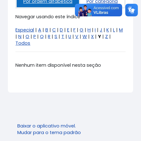
Por ordem alfabética
Por categoria
Navegar usando este índice
Especial
|
A
|
B
|
C
|
D
|
E
|
F
|
G
|
H
|
I
|
J
|
K
|
L
|
M
|
N
|
O
|
P
|
Q
|
R
|
S
|
T
|
U
|
V
|
W
|
X
|
Y
|
Z
|
Todos
Nenhum item disponível nesta seção
Baixar o aplicativo móvel.
Mudar para o tema padrão