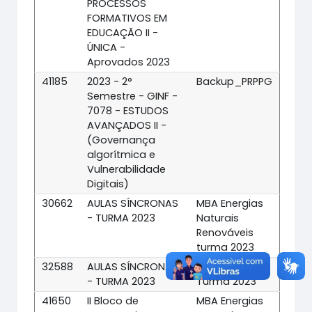
PROCESSOS
FORMATIVOS EM
EDUCAÇÃO II -
ÚNICA -
Aprovados 2023
41185
2023 - 2°
Backup_PRPPG
Semestre - GINF -
7078 - ESTUDOS
AVANÇADOS II -
(Governança
algorítmica e
Vulnerabilidade
Digitais)
30662
AULAS SÍNCRONAS
MBA Energias
- TURMA 2023
Naturais
Renováveis
turma 2023
32588
AULAS SÍNCRONAS
Fitossanidade
- TURMA 2023
Turma 2023
41650
II Bloco de
MBA Energias