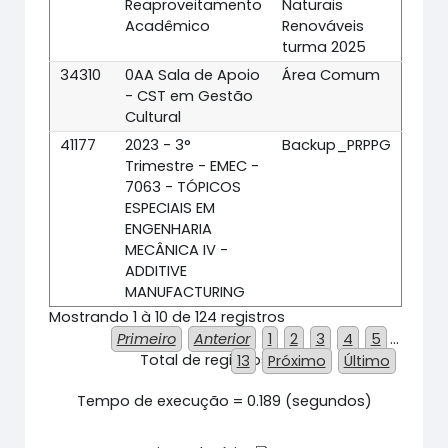
Reaproveitamento
Naturais
Acadêmico
Renováveis
turma 2025
34310
0AA Sala de Apoio
Área Comum
- CST em Gestão
Cultural
41177
2023 - 3°
Backup_PRPPG
Trimestre - EMEC -
7063 - TÓPICOS
ESPECIAIS EM
ENGENHARIA
MECÂNICA IV -
ADDITIVE
MANUFACTURING
Mostrando 1 à 10 de 124 registros
Primeiro
Anterior
1
2
3
4
5
…
Total de registros = 124
13
Próximo
Último
Tempo de execução = 0.189 (segundos)