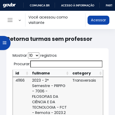
Ir para o conteúdo principal
COMUNICA BR
ACESSO À INFORMAÇÃO
PARTI
IR
Você acessou como
Acessar
PARA
visitante
Painel lateral
O
CONTEÚDO
Retorna turmas sem professor
Abrir índice do curso
Mostrar
registros
Procurar:
id
fullname
category
41166
2023 - 2°
Transversais
Semestre - PRPPG
- 7006 -
FILOSOFIAS DA
CIÊNCIA E DA
TECNOLOGIA - FCT
- Remota - 2023.2