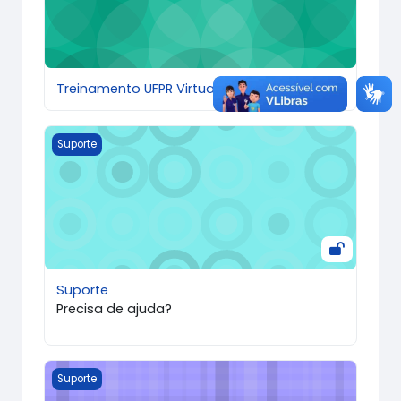
Treinamento UFPR Virtual - Atendimento
Suporte
Suporte
Suporte
Precisa de ajuda?
Suporte ao usuário
Suporte