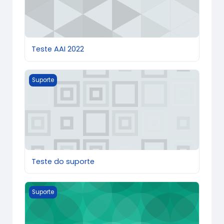
Teste AAI 2022
Teste do suporte
Suporte
Teste do suporte
Treinamento UFPR Virtual - Atendimento
Suporte