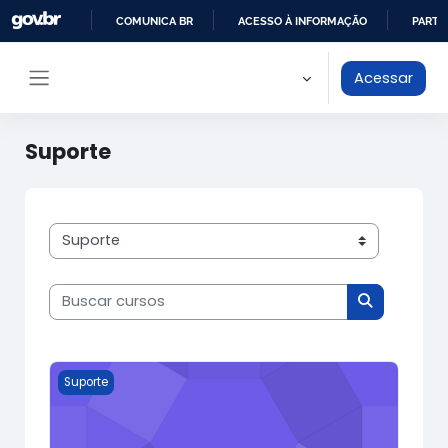
Ir para o conteúdo principal
COMUNICA BR
ACESSO À INFORMAÇÃO
PARTI
IR
Acessar
PARA
Painel lateral
O
CONTEÚDO
Suporte
Categorias de Cursos
Buscar cursos
Buscar cur
Suporte ao usuário 2
Suporte