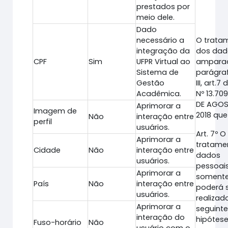
prestados por
meio dele.
Dado
necessário a
O trata
integração da
dos dad
CPF
Sim
UFPR Virtual ao
ampara
Sistema de
parágraf
Gestão
III, art.7 
Acadêmica.
Nº 13.709
DE AGOS
Aprimorar a
Imagem de
2018 que 
Não
interação entre
perfil
usuários.
Art. 7º O
Aprimorar a
tratame
Cidade
Não
interação entre
dados
usuários.
pessoai
Aprimorar a
soment
País
Não
interação entre
poderá 
usuários.
realizad
Aprimorar a
seguint
interação do
hipótese
Fuso-horário
Não