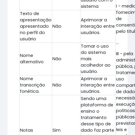
usuário com o
I - medi
sistema
forneci
Texto de
de
apresentação
Aprimorar a
consent
apresentado
Não
interação entre
pelo titul
no perfil do
usuários.
usuário
...
Tornar o uso
do sistema
III - pela
Nome
Não
mais
adminis
alternativo
acolhedor ao
pública,
usuário.
tratame
Nome
Aprimorar a
uso
transcrição
Não
interação entre
compart
fonética.
usuários.
de dado
necessá
Sendo uma
execuçã
plataforma de
política
ensino o
públicas
tratamento
previst
desse tipo de
leis e
Notas
Sim
dado faz parte