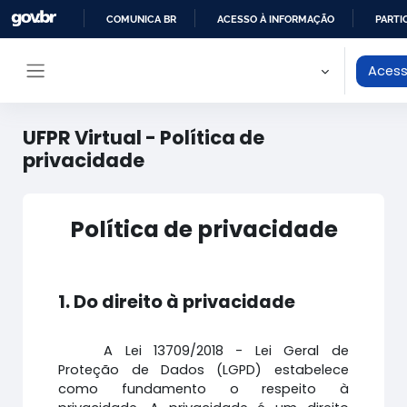
Ir para o conteúdo principal
COMUNICA BR
ACESSO À INFORMAÇÃO
PARTI
IR
Acess
PARA
Painel lateral
O
CONTEÚDO
UFPR Virtual - Política de
privacidade
Política de privacidade
1. Do direito à privacidade
A Lei 13709/2018 - Lei Geral de
Proteção de Dados (LGPD) estabelece
como fundamento o respeito à