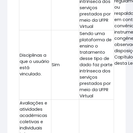
regulam
intrínseca dos
ou
serviços
respald
prestados por
em cont
meio da UFPR
convêni
Virtual
instrum
Sendo uma
congêne
plataforma de
observa
ensino o
disposi
tratamento
Disciplinas a
Capítulo
desse tipo de
que o usuário
desta Lei
Sim
dado faz parte
está
intrínseca dos
vinculado.
serviços
prestados por
meio da UFPR
Virtual
Avaliações e
atividades
acadêmicas
coletivas e
individuais