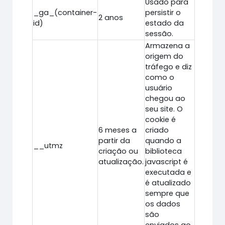
Usado para
_ga_(container-
persistir o
2 anos
id)
estado da
sessão.
Armazena a
origem do
tráfego e diz
como o
usuário
chegou ao
seu site. O
cookie é
6 meses a
criado
partir da
quando a
__utmz
criação ou
biblioteca
atualização.
javascript é
executada e
é atualizado
sempre que
os dados
são