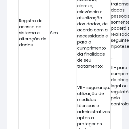
tratame
clareza,
dados
relevância e
pessoai
atualização
Registro de
soment
dos dados, de
acesso ao
poderá 
acordo com a
sistema e
Sim
realizad
necessidade e
alteração de
seguint
para o
dados
hipótese
cumprimento
da finalidade
...
de seu
tratamento;
II - para
cumpri
...
de obri
legal ou
VII - segurança:
regulató
utilização de
pelo
medidas
controla
técnicas e
administrativas
aptas a
proteger os