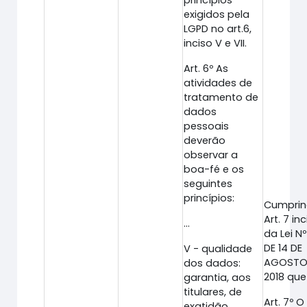
princípios
exigidos pela
LGPD no art.6,
inciso V e VII.
Art. 6º As
atividades de
tratamento de
dados
pessoais
deverão
observar a
boa-fé e os
seguintes
princípios:
Cumprin
Art. 7 inc
...
da Lei Nº
DE 14 DE
V - qualidade
AGOSTO
dos dados:
2018 que 
garantia, aos
titulares, de
Art. 7º O
exatidão,