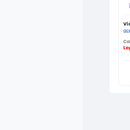
Ví
ac
Ca
Lo