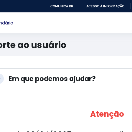
COMUNICA BR
ACESSO À INFORMAÇÃO
IR
ndário
PARA
O
CONTEÚDO
rte ao usuário
cos de conteúdo principal
ntorno da seção
Em que podemos ajudar?
ontrair
Atenção