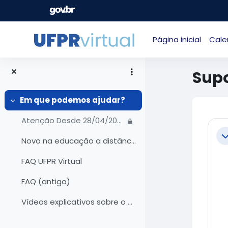
Ir para o conteúdo principal
Página inicial
Cale
Supo
Em que podemos ajudar?
Contrair
Blo
Atenção Desde 28/04/2025 nosso atendimento foi mig...
Co
C
Novo na educação a distância?
FAQ UFPR Virtual
FAQ (antigo)
Vídeos explicativos sobre o que mudou após a atual...