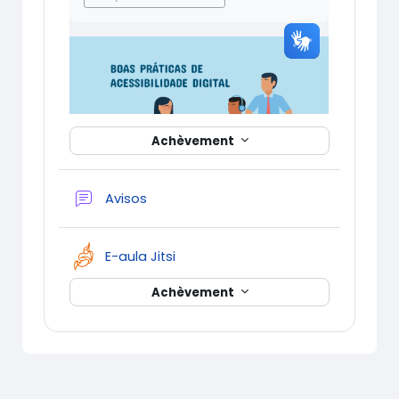
é
o
Achèvement
Forum
Avisos
E-aula Jitsi
Achèvement