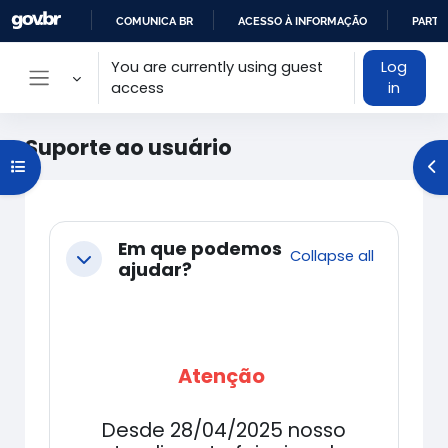
Skip to main content
COMUNICA BR
ACESSO À INFORMAÇÃO
PARTI
IR
You are currently using guest
Log
PARA
access
in
Side panel
O
CONTEÚDO
Suporte ao usuário
Open course index
Op
Main content blocks
Section outline
Em que podemos
Collapse all
Collapse
ajudar?
Atenção
Desde 28/04/2025 nosso