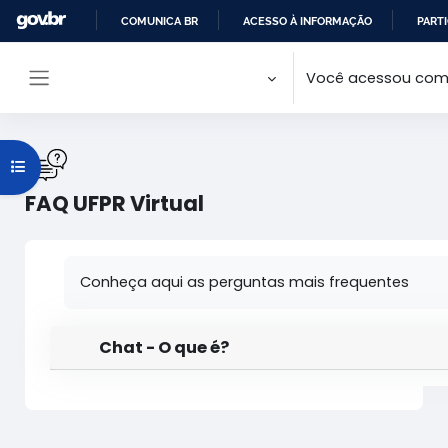
Ir para o conteúdo principal
COMUNICA BR
ACESSO À INFORMAÇÃO
PARTI
IR
Você acessou como
PARA
Painel lateral
O
CONTEÚDO
Abrir índice do curso
FAQ UFPR Virtual
Condições de conclusão
Conheça aqui as perguntas mais frequentes
Chat - O que é?