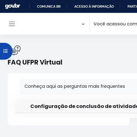
Ir para o conteúdo principal
COMUNICA BR
ACESSO À INFORMAÇÃO
PARTI
IR
Você acessou como
PARA
Painel lateral
O
CONTEÚDO
Abrir índice do curso
FAQ UFPR Virtual
Condições de conclusão
Conheça aqui as perguntas mais frequentes
Configuração de conclusão de atividad