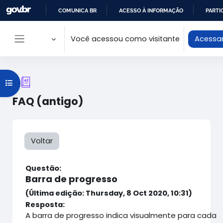
Ir para o conteúdo principal
COMUNICA BR
ACESSO À INFORMAÇÃO
PARTI
IR
Você acessou como visitante
Acessa
PARA
Painel lateral
O
CONTEÚDO
Abrir índice do curso
FAQ (antigo)
Voltar
Questão:
Barra de progresso
(Última edição: Thursday, 8 Oct 2020, 10:31)
Resposta:
A barra de progresso indica visualmente para cada