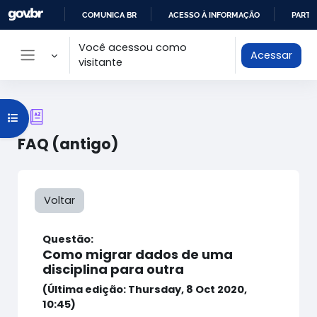
Ir para o conteúdo principal
COMUNICA BR
ACESSO À INFORMAÇÃO
PARTI
IR
Você acessou como
Acessar
PARA
visitante
Painel lateral
O
CONTEÚDO
Abrir índice do curso
FAQ (antigo)
Voltar
Questão:
Como migrar dados de uma
disciplina para outra
(Última edição: Thursday, 8 Oct 2020,
10:45)